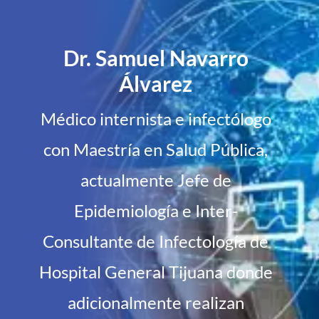
Dr. Samuel Navarro
Álvarez
Médico internista e infectólogo
con Maestría en Salud Pública,
actualmente Jefe de
Epidemiología e Inter-
Consultante de Infectología de
Hospital General Tijuana donde
adicionalmente realizan