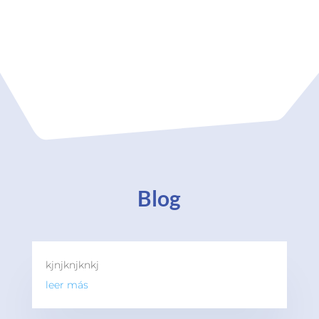
Blog
kjnjknjknkj
leer más