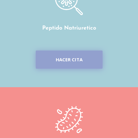
Peptido Natriuretico
HACER CITA